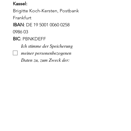
Kassel:
Brigitte Koch-Kersten, Postbank 
Frankfurt
IBAN
: DE 19 5001 0060 0258 
0986 03
BIC
: PBNKDEFF
Ich stimme der Speicherung 
meiner personenbezogenen 
Daten zu, zum Zweck der:
Abrechnung der Forderungen, 
die sich aus dem, mit dem GAP 
Institut Kassel geschlossenen 
Vertrag ergeben
Steuerbüro
Betreuung der Homepage
und zum 
Informationsaustausch.