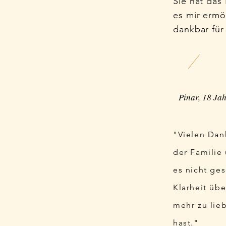
Sie hat das 
es mir ermö
dankbar für
Pinar, 18 Ja
"Vielen Dank
der Familie
es nicht ge
Klarheit üb
mehr zu lie
hast."