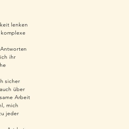
keit lenken
s komplexe
 Antworten
ch ihr
che
h sicher
 auch über
nsame Arbeit
hl, mich
zu jeder