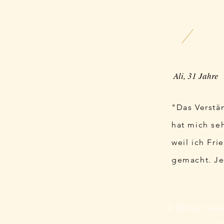
Ali, 31 Jahre
"Das Verstä
hat mich se
weil ich Fr
gemacht. Jet
© 2024 by Maike