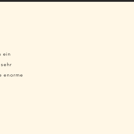
n ein
 sehr
ne enorme