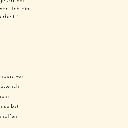
ige Art hat
sen. Ich bin
arbeit."
onders vor
ätte ich
mehr
h selbst
eholfen