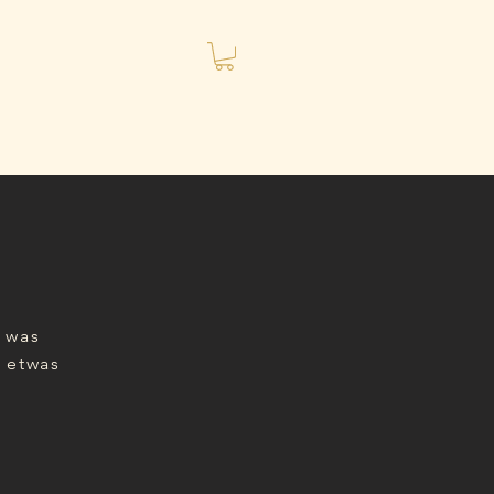
, was
h etwas