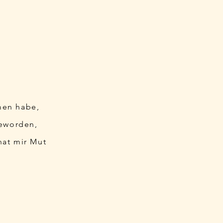
men habe,
geworden,
hat mir Mut